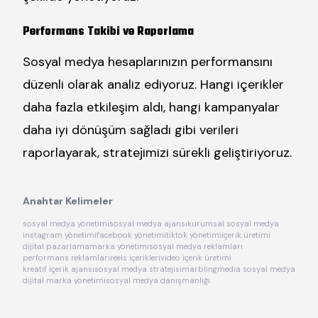
Performans Takibi ve Raporlama
Sosyal medya hesaplarınızın performansını
düzenli olarak analiz ediyoruz. Hangi içerikler
daha fazla etkileşim aldı, hangi kampanyalar
daha iyi dönüşüm sağladı gibi verileri
raporlayarak, stratejimizi sürekli geliştiriyoruz.
Anahtar Kelimeler
sosyal medya yönetimi
sosyal medya ajansı
kurumsal sosyal medya
instagram yönetimi
facebook yönetimi
tiktok yönetimi
içerik üretimi
dijital pazarlama
marka yönetimi
sosyal medya reklamları
performans reklamları
reels içerikleri
video içerik üretimi
kreatif içerik ajansı
sosyal medya stratejisi
marblingmedia sosyal medya
dijital marka yönetimi
sosyal medya danışmanlığı