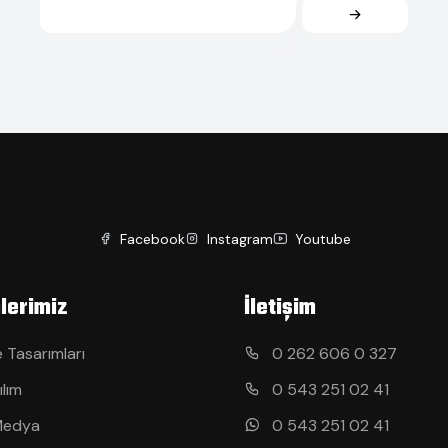
Facebook
Instagram
Youtube
lerimiz
İletişim
 Tasarımları
0 262 606 0 327
ılım
0 543 251 02 41
Medya
0 543 251 02 41