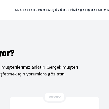
ANASAYFA
KURUMSAL
ÇÖZÜMLERİMİZ
ÇALIŞMALARIMI
yor?
i müşterilerimiz anlatır! Gerçek müşteri
keşfetmek için yorumlara göz atın.