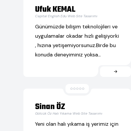
Ufuk KEMAL
Capital English Edu Web Site Tasarımı
Günümüzde bilişim teknolojileri ve
uygulamalar okadar hızlı gelişiyorki
, hızına yetişemiyorsunuz.Birde bu
konuda deneyiminiz yoksa...
Sinan ÖZ
Gölcük Öz Halı Yıkama Web Site Tasarımı
Yeni olan halı yıkama iş yerimiz için