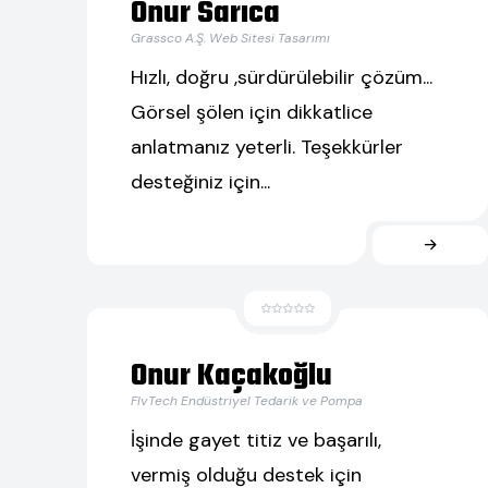
Onur Sarıca
Grassco A.Ş. Web Sitesi Tasarımı
Hızlı, doğru ,sürdürülebilir çözüm...
Görsel şölen için dikkatlice
anlatmanız yeterli. Teşekkürler
desteğiniz için...
Onur Kaçakoğlu
FlvTech Endüstriyel Tedarik ve Pompa
İşinde gayet titiz ve başarılı,
vermiş olduğu destek için