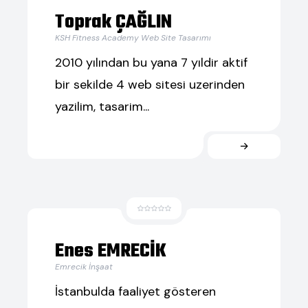
Toprak ÇAĞLIN
KSH Fitness Academy Web Site Tasarımı
2010 yılından bu yana 7 yıldir aktif
bir sekilde 4 web sitesi uzerinden
yazilim, tasarim...
Enes EMRECİK
Emrecik İnşaat
İstanbulda faaliyet gösteren