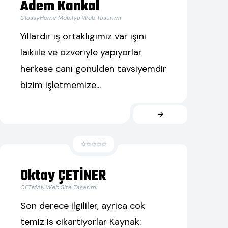
Adem Kankal
ClassyHome Mobilya Web Tasarımı
Yıllardır iş ortaklıgımız var işini
laikiile ve ozveriyle yapıyorlar
herkese canı gonulden tavsiyemdir
bizim işletmemize...
Oktay ÇETİNER
CFTMAK Web Site Tasarımı
Son derece ilgililer, ayrica cok
temiz is cikartiyorlar Kaynak: