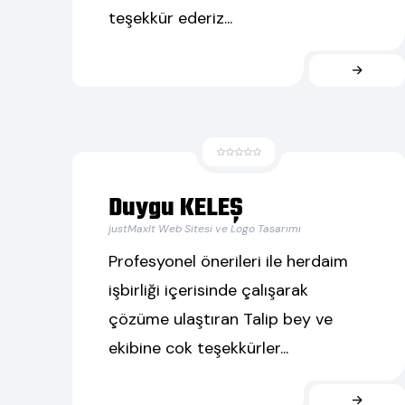
teşekkür ederiz...
Duygu KELEŞ
justMaxIt Web Sitesi ve Logo Tasarımı
Profesyonel önerileri ile herdaim
işbirliği içerisinde çalışarak
çözüme ulaştıran Talip bey ve
ekibine cok teşekkürler...