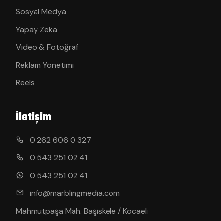
Sosyal Medya
Yapay Zeka
Video & Fotoğraf
Reklam Yönetimi
Reels
İletişim
0 262 606 0 327
0 543 251 02 41
0 543 251 02 41
info@marblingmedia.com
Mahmutpaşa Mah. Başiskele / Kocaeli