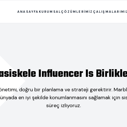
ANASAYFA
KURUMSAL
ÇÖZÜMLERİMİZ
ÇALIŞMALARIMI
asiskele Influencer Is Birlikle
etimi, doğru bir planlama ve strateji gerektirir. Marb
dünyada en iyi şekilde konumlanmasını sağlamak için sis
süreç izliyoruz.