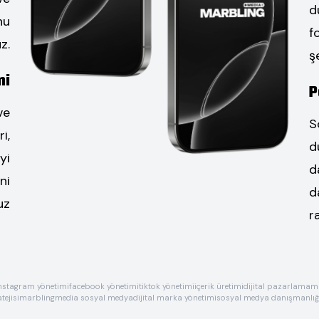
d
nu
f
z.
ş
mi
P
ve
S
i,
d
yi
d
ni
d
uz
r
nstagram yönetimi
facebook yönetimi
tiktok yönetimi
içerik üretimi
dijital pazarlama
ma
tejisi
marblingmedia sosyal medya
dijital marka yönetimi
sosyal medya danışmanlığ