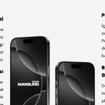
P
zi
İ
ve
s
iz
P
gi
d
ıl
b
z.
R
sı
O
er
D
al
I
ik
p
ve