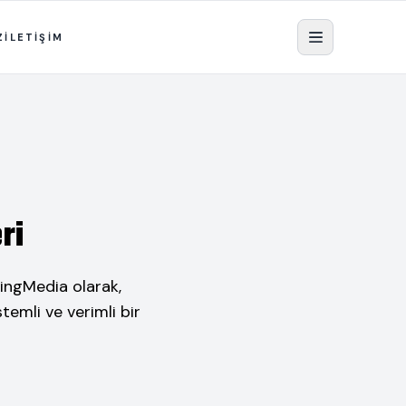
Z
İLETİŞİM
ri
lingMedia olarak,
temli ve verimli bir