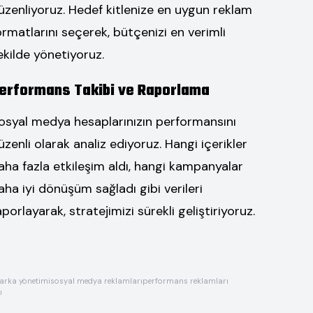
üzenliyoruz. Hedef kitlenize en uygun reklam
ormatlarını seçerek, bütçenizi en verimli
ekilde yönetiyoruz.
erformans Takibi ve Raporlama
osyal medya hesaplarınızın performansını
üzenli olarak analiz ediyoruz. Hangi içerikler
aha fazla etkileşim aldı, hangi kampanyalar
aha iyi dönüşüm sağladı gibi verileri
aporlayarak, stratejimizi sürekli geliştiriyoruz.
rka yönetimi
sosyal medya reklamları
performans reklamları
ı