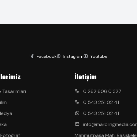
Facebook
Instagram
Youtube
lerimiz
İletişim
 Tasarımları
0 262 606 0 327
ılım
0 543 251 02 41
Medya
0 543 251 02 41
eka
info@marblingmedia.co
 Fotoğraf
Mahmutpaşa Mah. Başiskele