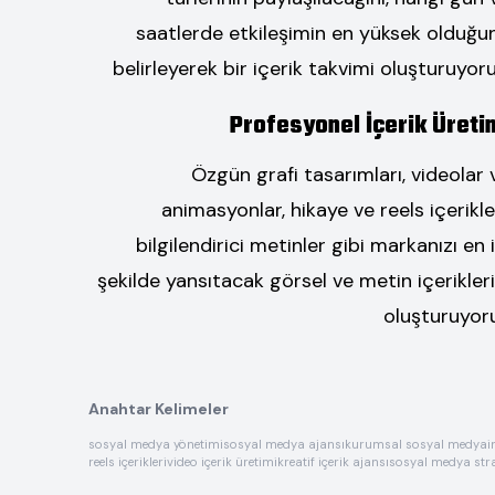
saatlerde etkileşimin en yüksek olduğu
belirleyerek bir içerik takvimi oluşturuyoru
Profesyonel İçerik Üreti
Özgün grafi tasarımları, videolar 
animasyonlar, hikaye ve reels içerikler
bilgilendirici metinler gibi markanızı en i
şekilde yansıtacak görsel ve metin içerikleri
oluşturuyor
Anahtar Kelimeler
sosyal medya yönetimi
sosyal medya ajansı
kurumsal sosyal medya
i
reels içerikleri
video içerik üretimi
kreatif içerik ajansı
sosyal medya stra