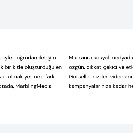
riyle doğrudan iletişim
Markanızı sosyal medyada 
ık bir kitle oluşturduğu en
özgün, dikkat çekici ve etk
var olmak yetmez, fark
Görsellerinizden videoları
oktada, MarblingMedia
kampanyalarınıza kadar her 