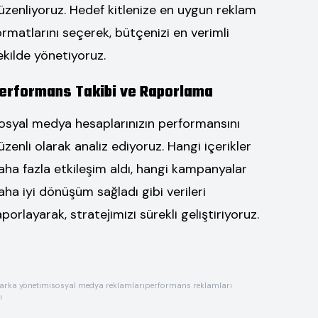
üzenliyoruz. Hedef kitlenize en uygun reklam
ormatlarını seçerek, bütçenizi en verimli
ekilde yönetiyoruz.
erformans Takibi ve Raporlama
osyal medya hesaplarınızın performansını
üzenli olarak analiz ediyoruz. Hangi içerikler
aha fazla etkileşim aldı, hangi kampanyalar
aha iyi dönüşüm sağladı gibi verileri
aporlayarak, stratejimizi sürekli geliştiriyoruz.
rka yönetimi
sosyal medya reklamları
performans reklamları
ı