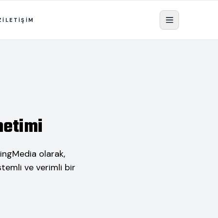
Z
İLETİŞİM
netimi
lingMedia olarak,
temli ve verimli bir