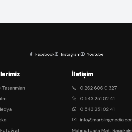
Facebook
Instagram
Youtube
lerimiz
İletişim
 Tasarımları
0 262 606 0 327
ılım
0 543 251 02 41
Medya
0 543 251 02 41
eka
info@marblingmedia.co
 Fotoğraf
Mahmutpaşa Mah. Başiskele