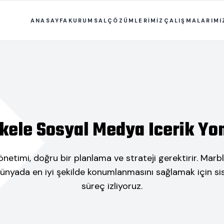
ANASAYFA
KURUMSAL
ÇÖZÜMLERİMİZ
ÇALIŞMALARIMI
kele Sosyal Medya Icerik Yo
etimi, doğru bir planlama ve strateji gerektirir. Marb
dünyada en iyi şekilde konumlanmasını sağlamak için sis
süreç izliyoruz.