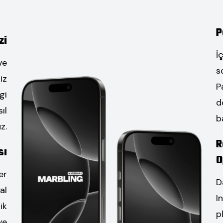
P
zi
İ
ve
s
iz
P
gi
d
ıl
b
z.
R
sı
O
er
D
al
I
ik
p
ve