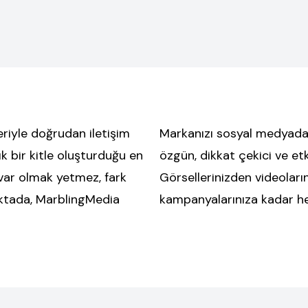
riyle doğrudan iletişim
Markanızı sosyal medyada 
ık bir kitle oluşturduğu en
özgün, dikkat çekici ve etk
var olmak yetmez, fark
Görsellerinizden videoları
oktada, MarblingMedia
kampanyalarınıza kadar her 