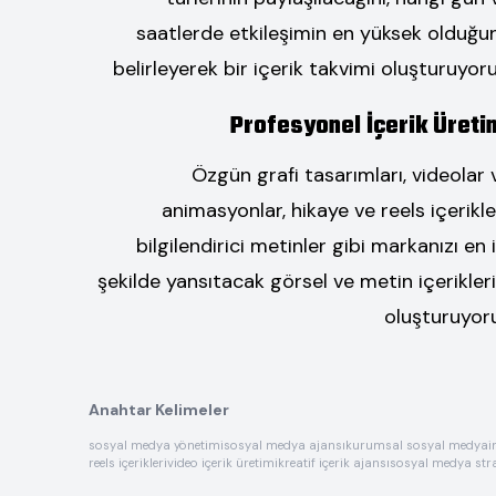
saatlerde etkileşimin en yüksek olduğu
belirleyerek bir içerik takvimi oluşturuyoru
Profesyonel İçerik Üreti
Özgün grafi tasarımları, videolar 
animasyonlar, hikaye ve reels içerikler
bilgilendirici metinler gibi markanızı en i
şekilde yansıtacak görsel ve metin içerikleri
oluşturuyor
Anahtar Kelimeler
sosyal medya yönetimi
sosyal medya ajansı
kurumsal sosyal medya
i
reels içerikleri
video içerik üretimi
kreatif içerik ajansı
sosyal medya stra