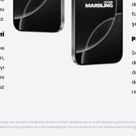
d
nu
f
z.
ş
mi
P
ve
S
i,
d
yi
d
ni
d
uz
r
nstagram yönetimi
facebook yönetimi
tiktok yönetimi
içerik üretimi
dijital pazarlama
ma
tejisi
marblingmedia sosyal medya
dijital marka yönetimi
sosyal medya danışmanlığ