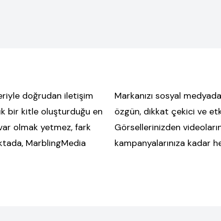
riyle doğrudan iletişim
Markanızı sosyal medyada 
ık bir kitle oluşturduğu en
özgün, dikkat çekici ve etk
var olmak yetmez, fark
Görsellerinizden videoları
oktada, MarblingMedia
kampanyalarınıza kadar her 