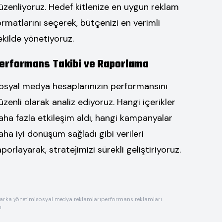
üzenliyoruz. Hedef kitlenize en uygun reklam
ormatlarını seçerek, bütçenizi en verimli
ekilde yönetiyoruz.
erformans Takibi ve Raporlama
osyal medya hesaplarınızın performansını
üzenli olarak analiz ediyoruz. Hangi içerikler
aha fazla etkileşim aldı, hangi kampanyalar
aha iyi dönüşüm sağladı gibi verileri
aporlayarak, stratejimizi sürekli geliştiriyoruz.
rka yönetimi
sosyal medya reklamları
performans reklamları
ı