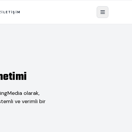
Z
İLETİŞİM
netimi
lingMedia olarak,
temli ve verimli bir