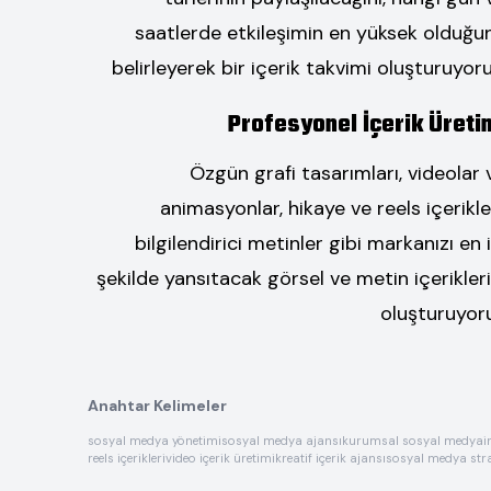
saatlerde etkileşimin en yüksek olduğu
belirleyerek bir içerik takvimi oluşturuyoru
Profesyonel İçerik Üreti
Özgün grafi tasarımları, videolar 
animasyonlar, hikaye ve reels içerikler
bilgilendirici metinler gibi markanızı en i
şekilde yansıtacak görsel ve metin içerikleri
oluşturuyor
Anahtar Kelimeler
sosyal medya yönetimi
sosyal medya ajansı
kurumsal sosyal medya
i
reels içerikleri
video içerik üretimi
kreatif içerik ajansı
sosyal medya stra