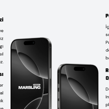
P
zi
İ
ve
s
iz
P
gi
d
ıl
b
z.
R
sı
O
er
D
al
I
ik
p
ve