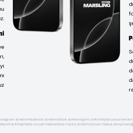
d
nu
f
z.
ş
mi
P
ve
S
i,
d
yi
d
ni
d
uz
r
nstagram yönetimi
facebook yönetimi
tiktok yönetimi
içerik üretimi
dijital pazarlama
ma
tejisi
marblingmedia sosyal medya
dijital marka yönetimi
sosyal medya danışmanlığ