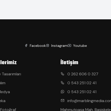
Facebook
Instagram
Youtube
lerimiz
İletişim
 Tasarımları
0 262 606 0 327
ılım
0 543 251 02 41
Medya
0 543 251 02 41
eka
info@marblingmedia.co
 Fotoğraf
Mahmutpaşa Mah. Başiskele