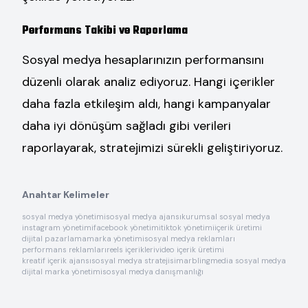
Performans Takibi ve Raporlama
Sosyal medya hesaplarınızın performansını
düzenli olarak analiz ediyoruz. Hangi içerikler
daha fazla etkileşim aldı, hangi kampanyalar
daha iyi dönüşüm sağladı gibi verileri
raporlayarak, stratejimizi sürekli geliştiriyoruz.
Anahtar Kelimeler
sosyal medya yönetimi
sosyal medya ajansı
kurumsal sosyal medya
instagram yönetimi
facebook yönetimi
tiktok yönetimi
içerik üretimi
dijital pazarlama
marka yönetimi
sosyal medya reklamları
performans reklamları
reels içerikleri
video içerik üretimi
kreatif içerik ajansı
sosyal medya stratejisi
marblingmedia sosyal medya
dijital marka yönetimi
sosyal medya danışmanlığı