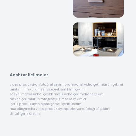
Anahtar Kelimeler
video prodüksiyon
fotoğraf çekimi
profesyonel video çekimi
ürün çekimi
tanıtım filmi
kurumsal video
reklam filmi çekimi
sosyal medya video içerikleri
reels video çekimi
drone çekimi
mekan çekimi
ürün fotoğrafçılığı
marka çekimleri
içerik prodüksiyon ajansı
görsel içerik üretimi
marblingmedia video prodüksiyon
profesyonel fotoğraf çekimi
dijital içerik üretimi