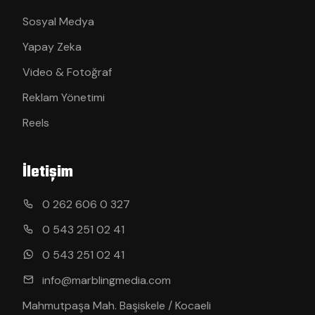
Sosyal Medya
Yapay Zeka
Video & Fotoğraf
Reklam Yönetimi
Reels
İletişim
0 262 606 0 327
0 543 251 02 41
0 543 251 02 41
info@marblingmedia.com
Mahmutpaşa Mah. Başiskele / Kocaeli