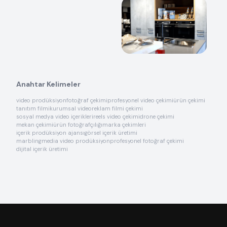
Anahtar Kelimeler
video prodüksiyon
fotoğraf çekimi
profesyonel video çekimi
ürün çekimi
tanıtım filmi
kurumsal video
reklam filmi çekimi
sosyal medya video içerikleri
reels video çekimi
drone çekimi
mekan çekimi
ürün fotoğrafçılığı
marka çekimleri
içerik prodüksiyon ajansı
görsel içerik üretimi
marblingmedia video prodüksiyon
profesyonel fotoğraf çekimi
dijital içerik üretimi