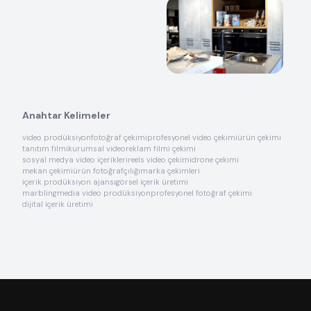
Anahtar Kelimeler
video prodüksiyon
fotoğraf çekimi
profesyonel video çekimi
ürün çekimi
tanıtım filmi
kurumsal video
reklam filmi çekimi
sosyal medya video içerikleri
reels video çekimi
drone çekimi
mekan çekimi
ürün fotoğrafçılığı
marka çekimleri
içerik prodüksiyon ajansı
görsel içerik üretimi
marblingmedia video prodüksiyon
profesyonel fotoğraf çekimi
dijital içerik üretimi