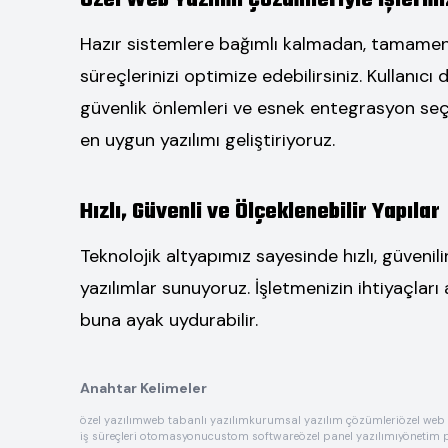
Özel Web Yazılım Çözümleriyle İşleriniz
Hazır sistemlere bağımlı kalmadan, tamamen s
süreçlerinizi optimize edebilirsiniz. Kullanıcı
güvenlik önlemleri ve esnek entegrasyon seçe
en uygun yazılımı geliştiriyoruz.
Hızlı, Güvenli ve Ölçeklenebilir Yapılar
Teknolojik altyapımız sayesinde hızlı, güveni
yazılımlar sunuyoruz. İşletmenizin ihtiyaçları
buna ayak uydurabilir.
Anahtar Kelimeler
özel yazılım
web tabanlı yazılım
kurumsal yazılım çözümleri
özel web 
iş süreçleri otomasyonu
custom software
özel panel yazılımı
yönetim p