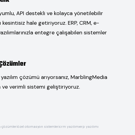
lik
umlu, API destekli ve kolayca yönetilebilir
ızı kesintisiz hale getiriyoruz. ERP, CRM, e-
zılımlarınızla entegre çalışabilen sistemler
 Çözümler
r yazılım çözümü arıyorsanız, MarblingMedia
 ve verimli sistemi geliştiriyoruz.
m çözümleri
özel otomasyon sistemleri
crm yazılımı
erp yazılımı