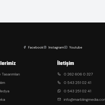
Facebook
Instagram
Youtube
lerimiz
İletişim
 Tasarımları
0 262 606 0 327
ılım
0 543 251 02 41
Medya
0 543 251 02 41
eka
info@marblingmedia.co