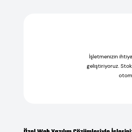
İşletmenizin ihtiy
geliştiriyoruz. St
otoma