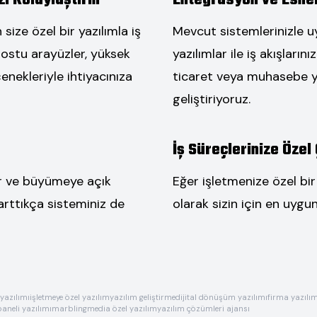
i Kolaylaştırın
Entegrasyon ve Esnek
ize özel bir yazılımla iş
Mevcut sistemlerinizle uy
 dostu arayüzler, yüksek
yazılımlar ile iş akışların
nekleriyle ihtiyacınıza
ticaret veya muhasebe ya
geliştiriyoruz.
İş Süreçlerinize Özel
lir ve büyümeye açık
Eğer işletmenize özel bi
 arttıkça sisteminiz de
olarak sizin için en uygun
yazılımı
işletmeye özel yazılım
yazılım geliştirme
dijital dönüşüm yazılımı
firma yazılı
aneli yazılımı
marblingmedia özel yazılım
yazılım çözümleri ajansı