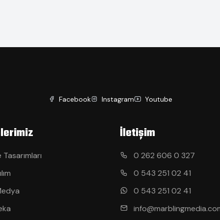
Facebook
Instagram
Youtube
lerimiz
İletişim
 Tasarımları
0 262 606 0 327
ılım
0 543 251 02 41
Medya
0 543 251 02 41
eka
info@marblingmedia.co