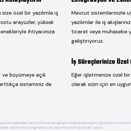
i Kolaylaştırın
Entegrasyon ve Esnek
ize özel bir yazılımla iş
Mevcut sistemlerinizle uy
 dostu arayüzler, yüksek
yazılımlar ile iş akışların
nekleriyle ihtiyacınıza
ticaret veya muhasebe ya
geliştiriyoruz.
İş Süreçlerinize Özel
lir ve büyümeye açık
Eğer işletmenize özel bi
 arttıkça sisteminiz de
olarak sizin için en uygun
yazılımı
işletmeye özel yazılım
yazılım geliştirme
dijital dönüşüm yazılımı
firma yazılı
aneli yazılımı
marblingmedia özel yazılım
yazılım çözümleri ajansı