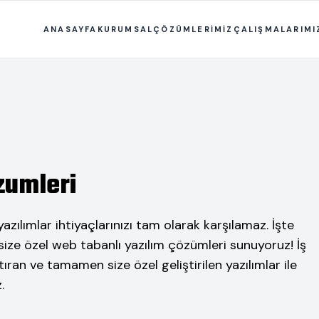
ANASAYFA
KURUMSAL
ÇÖZÜMLERİMİZ
ÇALIŞMALARIMI
zumleri
azılımlar ihtiyaçlarınızı tam olarak karşılamaz. İşte
ize özel web tabanlı yazılım çözümleri sunuyoruz! İş
artıran ve tamamen size özel geliştirilen yazılımlar ile
.