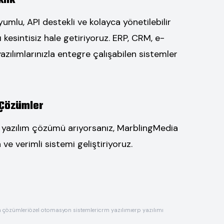
lik
umlu, API destekli ve kolayca yönetilebilir
ızı kesintisiz hale getiriyoruz. ERP, CRM, e-
zılımlarınızla entegre çalışabilen sistemler
 Çözümler
r yazılım çözümü arıyorsanız, MarblingMedia
 ve verimli sistemi geliştiriyoruz.
m çözümleri
özel otomasyon sistemleri
crm yazılımı
erp yazılımı