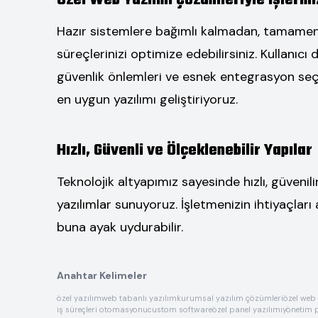
Özel Web Yazılım Çözümleriyle İşleriniz
Hazır sistemlere bağımlı kalmadan, tamamen s
süreçlerinizi optimize edebilirsiniz. Kullanıcı
güvenlik önlemleri ve esnek entegrasyon seçe
en uygun yazılımı geliştiriyoruz.
Hızlı, Güvenli ve Ölçeklenebilir Yapılar
Teknolojik altyapımız sayesinde hızlı, güveni
yazılımlar sunuyoruz. İşletmenizin ihtiyaçları
buna ayak uydurabilir.
Anahtar Kelimeler
özel yazılım
web tabanlı yazılım
kurumsal yazılım çözümleri
özel web 
iş süreçleri otomasyonu
custom software
özel panel yazılımı
yönetim p