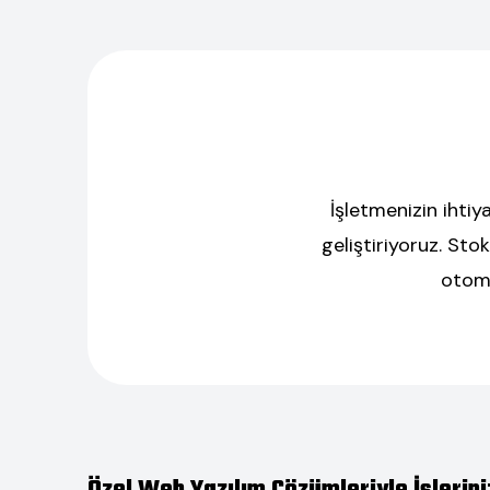
İşletmenizin ihtiy
geliştiriyoruz. St
otoma