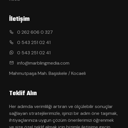
İletişim
0 262 606 0 327
0 543 251 02 41
0 543 251 02 41
info@marblingmedia.com
Mahmutpaşa Mah. Başiskele / Kocaeli
Teklif Alın
Her adımda verimliliği artıran ve ölçülebilir sonuçlar
sağlayan stratejilerimizle, işinizi bir adım öne taşımak,
ihtiyaçlarınıza uygun çözüm önerilerimizi öğrenmek
ve size özel teklif almak için bizimle iletişime geçin.