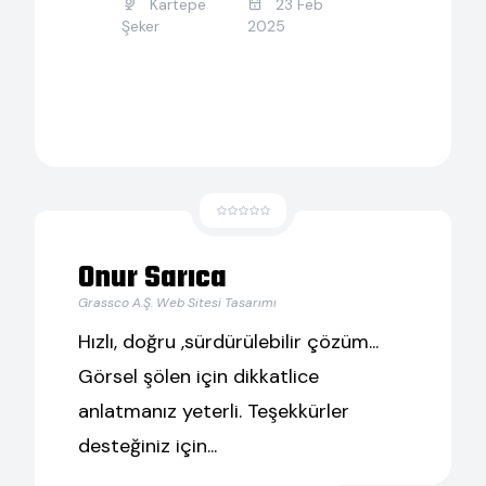
Kartepe
23 Feb
Şeker
2025
Onur Sarıca
Grassco A.Ş. Web Sitesi Tasarımı
Hızlı, doğru ,sürdürülebilir çözüm...
Görsel şölen için dikkatlice
anlatmanız yeterli. Teşekkürler
desteğiniz için...