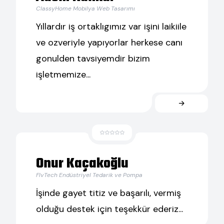
ClassyHome Mobilya Web Tasarımı
Yıllardır iş ortaklıgımız var işini laikiile
ve ozveriyle yapıyorlar herkese canı
gonulden tavsiyemdir bizim
işletmemize...
Onur Kaçakoğlu
FlvTech Endüstriyel Tedarik ve Pompa
İşinde gayet titiz ve başarılı, vermiş
olduğu destek için teşekkür ederiz...