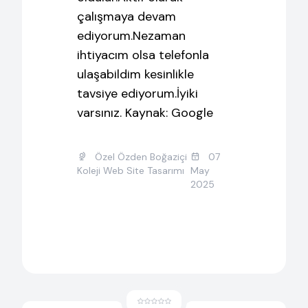
çalışmaya devam
ediyorum.Nezaman
ihtiyacım olsa telefonla
ulaşabildim kesinlikle
tavsiye ediyorum.İyiki
varsınız. Kaynak: Google
Özel Özden Boğaziçi
07
Koleji Web Site Tasarımı
May
2025