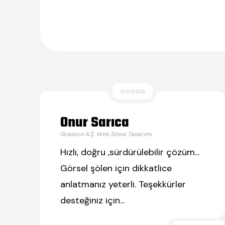
Onur Sarıca
Grassco A.Ş. Web Sitesi Tasarımı
Hızlı, doğru ,sürdürülebilir çözüm...
Görsel şölen için dikkatlice
anlatmanız yeterli. Teşekkürler
desteğiniz için...