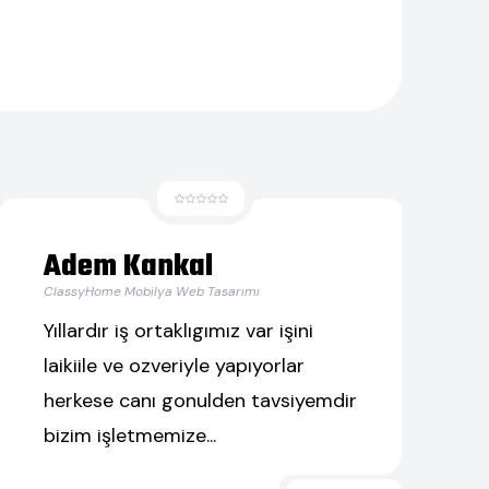
Adem Kankal
ClassyHome Mobilya Web Tasarımı
Yıllardır iş ortaklıgımız var işini
laikiile ve ozveriyle yapıyorlar
herkese canı gonulden tavsiyemdir
bizim işletmemize...