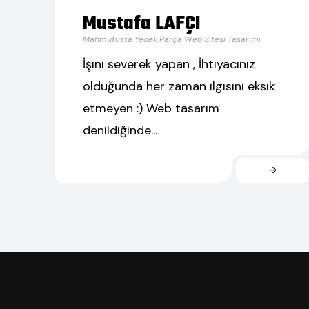
Mustafa LAFÇI
Mahmutusta Yedek Parça Web Sitesi Tasarımı
İşini severek yapan , İhtiyacınız
olduğunda her zaman ilgisini eksik
etmeyen :) Web tasarım
denildiğinde...