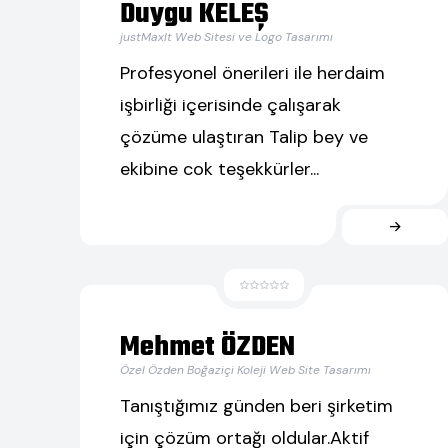
Duygu KELEŞ
justMaxIt Web Sitesi ve Logo Tasarımı
Profesyonel önerileri ile herdaim
işbirliği içerisinde çalışarak
çözüme ulaştıran Talip bey ve
ekibine cok teşekkürler...
Mehmet ÖZDEN
Özel Özden Boğaziçi Koleji Web Site Tasarımı
Tanıştığımız günden beri şirketim
için çözüm ortağı oldular.Aktif